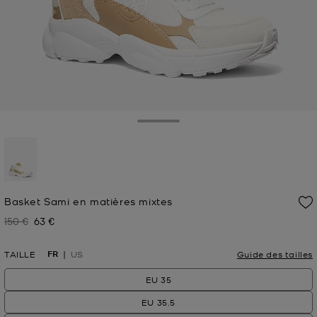
Toggle Drawer
sélectionné(s)
Basket Sami en matières mixtes
150 €
63 €
Prix initial
Prix actuel
FR
TAILLE
US
Guide des tailles
EU 35
EU 35.5