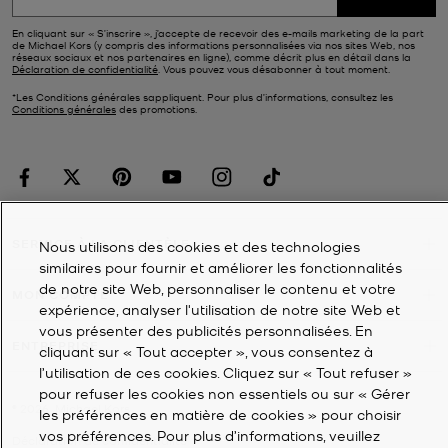
En cliquant sur « S’inscrire », j’accepte de recevoir des e-mails marketing de la part
de Michael Kors (y compris des informations personnalisées via nos sites Web, nos
réseaux sociaux et nos partenaires en ligne), comme décrit plus en détail dans la
Déclaration de confidentialité
. Vous pouvez vous désabonner à tout moment.
*Les Conditions générales sappliquent. Pour plus d’informations, consultez les
Conditions générales
des promotions.
SERVICE À LA CLIENTÈLE
Nous utilisons des cookies et des technologies
similaires pour fournir et améliorer les fonctionnalités
de notre site Web, personnaliser le contenu et votre
MON COMPTE
expérience, analyser l'utilisation de notre site Web et
vous présenter des publicités personnalisées. En
ENTREPRISE
cliquant sur « Tout accepter », vous consentez à
l’utilisation de ces cookies. Cliquez sur « Tout refuser »
pour refuser les cookies non essentiels ou sur « Gérer
©
2026
Michael Kors
les préférences en matière de cookies » pour choisir
vos préférences. Pour plus d’informations, veuillez
Déclaration de confidentialité