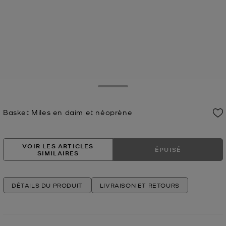
Toggle Drawer
Basket Miles en daim et néoprène
Prix actuel
VOIR LES ARTICLES
ÉPUISÉ
SIMILAIRES
DÉTAILS DU PRODUIT
LIVRAISON ET RETOURS