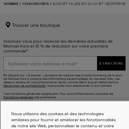
HOMME
/
CHAUSSURES
/
BASKET MILES EN DAIM ET NÉOPRÈNE
Trouver une boutique
Inscrivez-vous pour recevoir les dernières actualités de
Michael Kors et 10 % de réduction sur votre première
commande*.
S'INSCRIRE
En cliquant sur « S’inscrire », j’accepte de recevoir des e-mails marketing de la part
de Michael Kors (y compris des informations personnalisées via nos sites Web, nos
réseaux sociaux et nos partenaires en ligne), comme décrit plus en détail dans la
Déclaration de confidentialité
. Vous pouvez vous désabonner à tout moment.
*Les Conditions générales sappliquent. Pour plus d’informations, consultez les
Conditions générales
des promotions.
Nous utilisons des cookies et des technologies
similaires pour fournir et améliorer les fonctionnalités
de notre site Web, personnaliser le contenu et votre