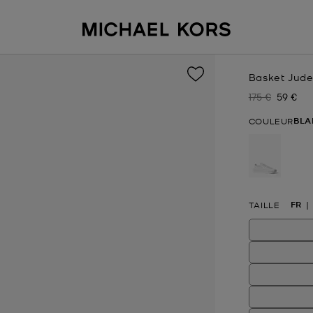
Basket Jude 
175 €
59 €
Prix initial
Prix act
BLA
COULEUR
sélectio
FR
TAILLE