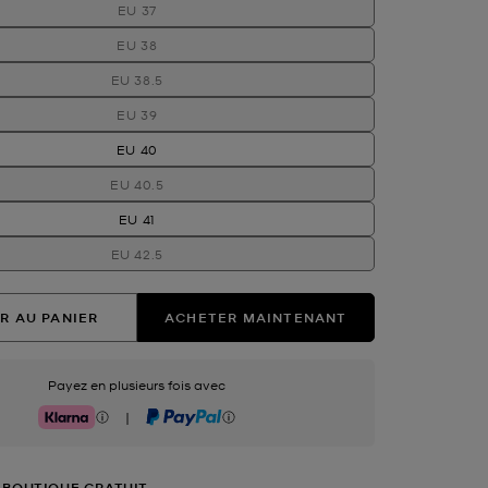
EU 37
EU 38
EU 38.5
EU 39
EU 40
EU 40.5
EU 41
EU 42.5
R AU PANIER
ACHETER MAINTENANT
Payez en plusieurs fois avec
|
Klarna
PayPal
 BOUTIQUE GRATUIT