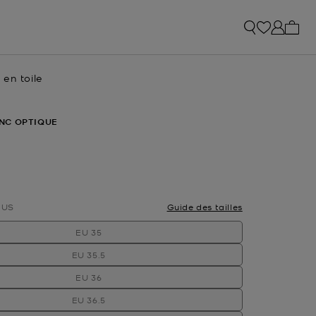
Mon p
en toile
uel
NC OPTIQUE
nné(s)
US
Guide des tailles
EU 35
EU 35.5
EU 36
EU 36.5