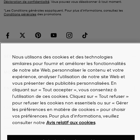
Déclaration de confidentialité
. Vous pouvez vous désabonner à tout moment.
*Les Conditions générales sappliquent. Pour plus d’informations, consultez les
Conditions générales
des promotions.
SERVICE À LA CLIENTÈLE
Nous utilisons des cookies et des technologies
similaires pour fournir et améliorer les fonctionnalités
de notre site Web, personnaliser le contenu et votre
MON COMPTE
expérience, analyser l'utilisation de notre site Web et
vous présenter des publicités personnalisées. En
ENTREPRISE
cliquant sur « Tout accepter », vous consentez à
l’utilisation de ces cookies. Cliquez sur « Tout refuser »
pour refuser les cookies non essentiels ou sur « Gérer
©
2026
Michael Kors
les préférences en matière de cookies » pour choisir
vos préférences. Pour plus d’informations, veuillez
Déclaration de confidentialité
consulter notre
Avis relatif aux cookies
.
Conditions générales
Avis relatif aux cookies