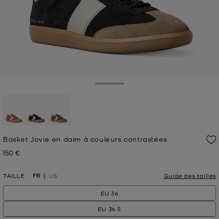
Toggle Drawer
sélectionné(s)
Basket Jovie en daim à couleurs contrastées
150 €
Prix actuel
FR
TAILLE
US
Guide des tailles
EU 36
EU 36.5