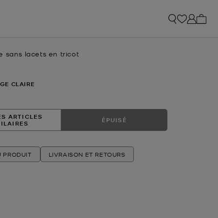
Mon p
 sans lacets en tricot
uel
GE CLAIRE
ES ARTICLES
ÉPUISÉ
MILAIRES
U PRODUIT
LIVRAISON ET RETOURS