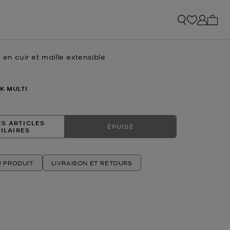
Mon p
 en cuir et maille extensible
tuel
K MULTI
ES ARTICLES
ÉPUISÉ
MILAIRES
U PRODUIT
LIVRAISON ET RETOURS