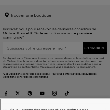
Trouver une boutique
Inscrivez-vous pour recevoir les dernières actualités de
Michael Kors et 10 % de réduction sur votre première
commande*.
S'INSCRIRE
En cliquant sur « S’inscrire », j’accepte de recevoir des e-mails marketing de la part
de Michael Kors (y compris des informations personnalisées via nos sites Web, nos
réseaux sociaux et nos partenaires en ligne), comme décrit plus en détail dans la
Déclaration de confidentialité
. Vous pouvez vous désabonner à tout moment.
*Les Conditions générales sappliquent. Pour plus d’informations, consultez les
Conditions générales
des promotions.
Nous utilisons des cookies et des technologies
SERVICE À LA CLIENTÈLE