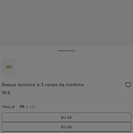
Toggle Drawer
sélectionné(s)
Bague bicolore à 3 rangs de maillons
79 €
Prix actuel
FR
TAILLE
US
EU 52
EU 55