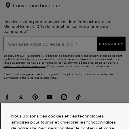
Trouver une boutique
Inscrivez-vous pour recevoir les dernières actualités de
Michael Kors et 10 % de réduction sur votre première
commande*.
S'INSCRIRE
En cliquant sur « S’inscrire », j’accepte de recevoir des e-mails marketing de la part
de Michael Kors (y compris des informations personnalisées via nos sites Web, nos
réseaux sociaux et nos partenaires en ligne), comme décrit plus en détail dans la
Déclaration de confidentialité
. Vous pouvez vous désabonner à tout moment.
*Les Conditions générales sappliquent. Pour plus d’informations, consultez les
Conditions générales
des promotions.
Nous utilisons des cookies et des technologies
SERVICE À LA CLIENTÈLE
similaires pour fournir et améliorer les fonctionnalités
de notre site Web, personnaliser le contenu et votre