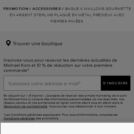
PROMOTION
/
ACCESSOIRES
/
BAGUE À MAILLONS GOURMETTE
EN ARGENT STERLING PLAQUÉ EN MÉTAL PRÉCIEUX AVEC
PIERRES PAVÉES
Trouver une boutique
Inscrivez-vous pour recevoir les dernières actualités de
Michael Kors et 10 % de réduction sur votre première
commande*.
S'INSCRIRE
En cliquant sur « S’inscrire », j’accepte de recevoir des e-mails marketing de la part
de Michael Kors (y compris des informations personnalisées via nos sites Web, nos
réseaux sociaux et nos partenaires en ligne), comme décrit plus en détail dans la
Déclaration de confidentialité
. Vous pouvez vous désabonner à tout moment.
*Les Conditions générales sappliquent. Pour plus d’informations, consultez les
Conditions générales
des promotions.