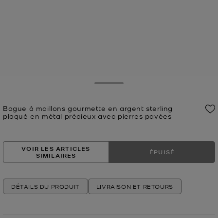
Toggle Drawer
Bague à maillons gourmette en argent sterling
plaqué en métal précieux avec pierres pavées
Prix actuel
VOIR LES ARTICLES
ÉPUISÉ
SIMILAIRES
DÉTAILS DU PRODUIT
LIVRAISON ET RETOURS