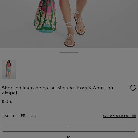
Toggle Drawer
sélectionné(s)
Short en linon de coton Michael Kors X Christina
Zimpel
150 €
Prix actuel
FR
TAILLE
US
Guide des tailles
S
M