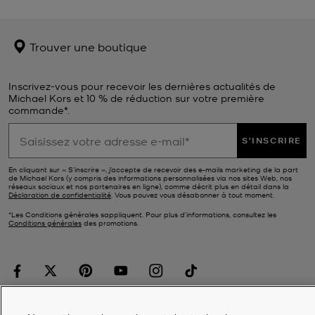
Trouver une boutique
Inscrivez-vous pour recevoir les dernières actualités de
Michael Kors et 10 % de réduction sur votre première
commande*.
S'INSCRIRE
En cliquant sur « S’inscrire », j’accepte de recevoir des e-mails marketing de la part
de Michael Kors (y compris des informations personnalisées via nos sites Web, nos
réseaux sociaux et nos partenaires en ligne), comme décrit plus en détail dans la
Déclaration de confidentialité
. Vous pouvez vous désabonner à tout moment.
*Les Conditions générales sappliquent. Pour plus d’informations, consultez les
Conditions générales
des promotions.