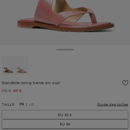
Toggle Drawer
sélectionné(s)
Sandale-tong Irene en cuir
175 €
85 €
Prix initial
Prix actuel
FR
TAILLE
US
Guide des tailles
EU 35.5
EU 36