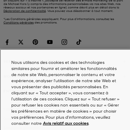
En cliquant sur « S’inscrire », j’accepte de recevoir des e-mails marketing de la part
de Michael Kors (y compris des informations personnalisées via nos sites Web, nos
réseaux sociaux et nos partenaires en ligne), comme décrit plus en détail dans la
Déclaration de confidentialité
. Vous pouvez vous désabonner à tout moment.
*Les Conditions générales sappliquent. Pour plus d’informations, consultez les
Conditions générales
des promotions.
SERVICE À LA CLIENTÈLE
Nous utilisons des cookies et des technologies
similaires pour fournir et améliorer les fonctionnalités
de notre site Web, personnaliser le contenu et votre
MON COMPTE
expérience, analyser l'utilisation de notre site Web et
vous présenter des publicités personnalisées. En
ENTREPRISE
cliquant sur « Tout accepter », vous consentez à
l’utilisation de ces cookies. Cliquez sur « Tout refuser »
pour refuser les cookies non essentiels ou sur « Gérer
©
2026
Michael Kors
les préférences en matière de cookies » pour choisir
vos préférences. Pour plus d’informations, veuillez
Déclaration de confidentialité
consulter notre
Avis relatif aux cookies
.
Conditions générales