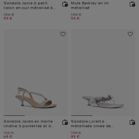
Sandale Jacie à petit
Mule Berkley en lin
talon en cuir métallisé à
métallisé
fleur
Prix initial
Prix initial
150 €
130 €
Prix actuel
Prix actuel
89 €
55 €
Sandale Jaida en maille
Sandale Loretta
chaîne à paillettes et à
métallisée ornée de
petit talon
sequins
Prix initial
Prix initial
155 €
195 €
Prix actuel
Prix actuel
68 €
85 €