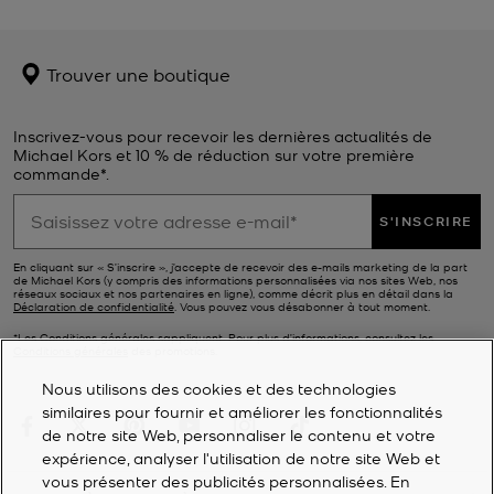
Trouver une boutique
Inscrivez-vous pour recevoir les dernières actualités de
Michael Kors et 10 % de réduction sur votre première
commande*.
S'INSCRIRE
En cliquant sur « S’inscrire », j’accepte de recevoir des e-mails marketing de la part
de Michael Kors (y compris des informations personnalisées via nos sites Web, nos
réseaux sociaux et nos partenaires en ligne), comme décrit plus en détail dans la
Déclaration de confidentialité
. Vous pouvez vous désabonner à tout moment.
*Les Conditions générales sappliquent. Pour plus d’informations, consultez les
Conditions générales
des promotions.
Nous utilisons des cookies et des technologies
similaires pour fournir et améliorer les fonctionnalités
de notre site Web, personnaliser le contenu et votre
expérience, analyser l'utilisation de notre site Web et
vous présenter des publicités personnalisées. En