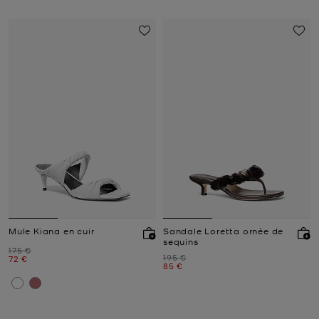
Mule Kiana en cuir
Sandale Loretta ornée de
sequins
Prix initial
175 €
Prix initial
195 €
Prix actuel
72 €
Prix actuel
85 €