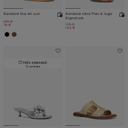
Sandale Nia en cuir
Sandale Vera Flex à logo
Signature
Prix initial
185 €
Prix initial
175 €
Prix actuel
76 €
Prix actuel
102 €
TRÈS DEMANDÉ.
13 achetés