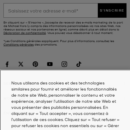
S'INSCRIRE
En cliquant sur « S’inscrire », j’accepte de recevoir des e-mails marketing de la part
de Michael Kors (y compris des informations personnalisées via nos sites Web, nos
réseaux sociaux et nos partenaires en ligne), comme décrit plus en détail dans la
Déclaration de confidentialité
. Vous pouvez vous désabonner à tout moment.
*Les Conditions générales sappliquent. Pour plus d’informations, consultez les
Conditions générales
des promotions.
Nous utilisons des cookies et des technologies
SERVICE À LA CLIENTÈLE
similaires pour fournir et améliorer les fonctionnalités
de notre site Web, personnaliser le contenu et votre
MON COMPTE
expérience, analyser l'utilisation de notre site Web et
vous présenter des publicités personnalisées. En
cliquant sur « Tout accepter », vous consentez à
ENTREPRISE
l’utilisation de ces cookies. Cliquez sur « Tout refuser »
pour refuser les cookies non essentiels ou sur « Gérer