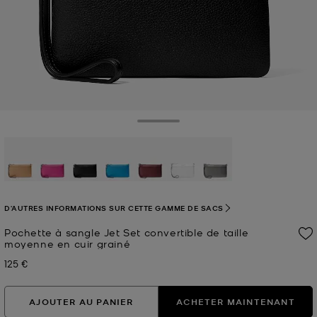
Toggle Drawer
sélectionné(s)
D'AUTRES INFORMATIONS SUR CETTE GAMME DE SACS
Pochette à sangle Jet Set convertible de taille
moyenne en cuir grainé
125 €
Prix actuel
AJOUTER AU PANIER
ACHETER MAINTENANT