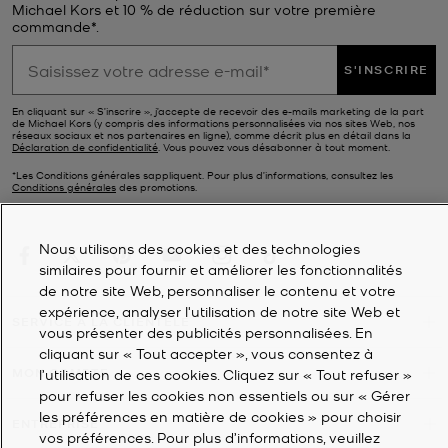
Michael Kors et 10 % de réduction sur votre première
commande*.
S'INSCRIRE
En cliquant sur « S’inscrire », j’accepte de recevoir des e-mails marketing de la part
de Michael Kors (y compris des informations personnalisées via nos sites Web, nos
réseaux sociaux et nos partenaires en ligne), comme décrit plus en détail dans la
Déclaration de confidentialité
. Vous pouvez vous désabonner à tout moment.
*Les Conditions générales sappliquent. Pour plus d’informations, consultez les
Conditions générales
des promotions.
Nous utilisons des cookies et des technologies
similaires pour fournir et améliorer les fonctionnalités
de notre site Web, personnaliser le contenu et votre
expérience, analyser l'utilisation de notre site Web et
SERVICE À LA CLIENTÈLE
vous présenter des publicités personnalisées. En
cliquant sur « Tout accepter », vous consentez à
MON COMPTE
l’utilisation de ces cookies. Cliquez sur « Tout refuser »
pour refuser les cookies non essentiels ou sur « Gérer
les préférences en matière de cookies » pour choisir
ENTREPRISE
vos préférences. Pour plus d’informations, veuillez