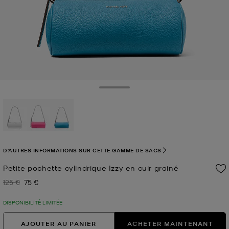
Toggle Drawer
sélectionné(s)
D'AUTRES INFORMATIONS SUR CETTE GAMME DE SACS
Petite pochette cylindrique Izzy en cuir grainé
125 €
75 €
Prix initial
Prix actuel
DISPONIBILITÉ LIMITÉE
AJOUTER AU PANIER
ACHETER MAINTENANT