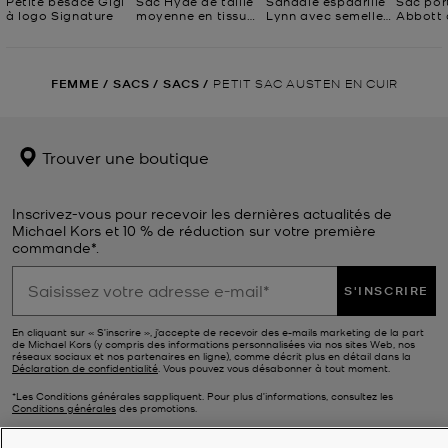
Petite besace Gigi
Sac Hyde de taille
Sandale espadrille
Sac por
à logo Signature
moyenne en tissu
Lynn avec semelle
Abbott d
grainé et à logo
compensée et logo
moyenne
Signature
Signature
Signatu
FEMME
/
SACS
/
SACS
/
PETIT SAC AUSTEN EN CUIR
Trouver une boutique
Inscrivez-vous pour recevoir les dernières actualités de
Michael Kors et 10 % de réduction sur votre première
commande*.
S'INSCRIRE
En cliquant sur « S’inscrire », j’accepte de recevoir des e-mails marketing de la part
de Michael Kors (y compris des informations personnalisées via nos sites Web, nos
réseaux sociaux et nos partenaires en ligne), comme décrit plus en détail dans la
Déclaration de confidentialité
. Vous pouvez vous désabonner à tout moment.
*Les Conditions générales sappliquent. Pour plus d’informations, consultez les
Conditions générales
des promotions.