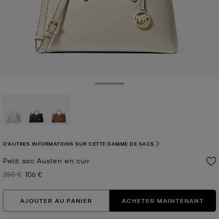
Toggle Drawer
sélectionné(s)
D'AUTRES INFORMATIONS SUR CETTE GAMME DE SACS
Petit sac Austen en cuir
350 €
106 €
Prix initial
Prix actuel
AJOUTER AU PANIER
ACHETER MAINTENANT