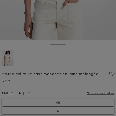
Toggle Drawer
sélectionné(s)
Haut à col roulé sans manches en laine mélangée
175 €
Prix actuel
FR
TAILLE
US
Guide des tailles
XS
S