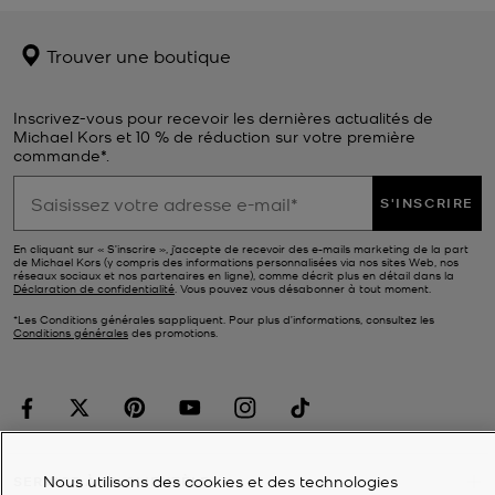
Trouver une boutique
Inscrivez-vous pour recevoir les dernières actualités de
Michael Kors et 10 % de réduction sur votre première
commande*.
S'INSCRIRE
En cliquant sur « S’inscrire », j’accepte de recevoir des e-mails marketing de la part
de Michael Kors (y compris des informations personnalisées via nos sites Web, nos
réseaux sociaux et nos partenaires en ligne), comme décrit plus en détail dans la
Déclaration de confidentialité
. Vous pouvez vous désabonner à tout moment.
*Les Conditions générales sappliquent. Pour plus d’informations, consultez les
Conditions générales
des promotions.
Nous utilisons des cookies et des technologies
SERVICE À LA CLIENTÈLE