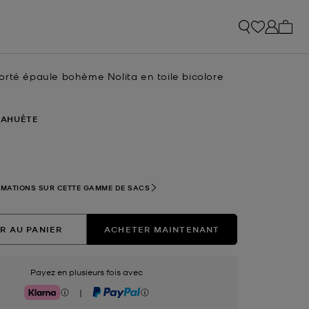
Mon p
orté épaule bohème Nolita en toile bicolore
AHUÈTE
nné(s)
RMATIONS SUR CETTE GAMME DE SACS
R AU PANIER
ACHETER MAINTENANT
Payez en plusieurs fois avec
|
Klarna
PayPal