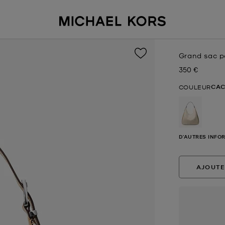
Grand sac p
350 €
Prix actuel
CAC
COULEUR
sélectio
D'AUTRES INFO
AJOUTE