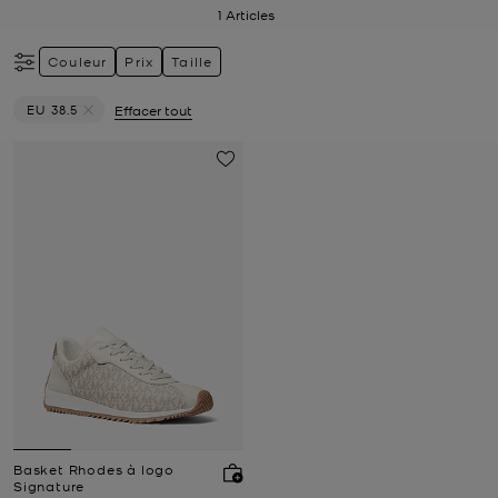
1
Articles
Couleur
Prix
Taille
EU 38.5
Effacer tout
Supprimer le filtre Actuellement trié par Taille: EU 38.5
Basket Rhodes à logo
Signature