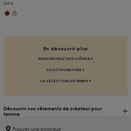
Prix actuel
150 €
En découvrir plus
RENCONTREZ VOS ICÔNES
LOGO SIGNATURE
LA SÉLECTION GETAWAY
Découvrir nos vêtements de créateur pour
femme
.
Vous présenter des pièces vestimentaires féminines et élégantes
est la raison d'être de notre marque, et c'est pourquoi nous avons
Trouver une boutique