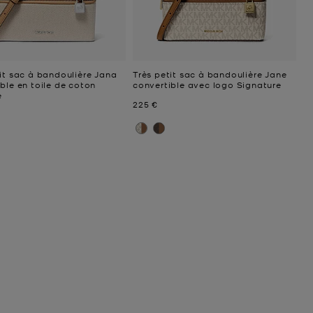
it sac à bandoulière Jana
Très petit sac à bandoulière Jane
ble en toile de coton
convertible avec logo Signature
é
Prix actuel
225 €
uel