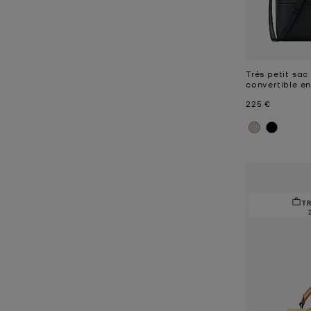
Très petit sac
convertible en
Prix actuel
225 €
T