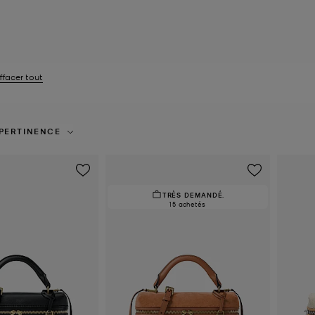
ffacer tout
e filtre Actuellement trié par Groupe: Jana
PERTINENCE
TRÈS DEMANDÉ.
15 achetés