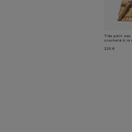
Très petit sac
crocheté à la
Prix actuel
225 €