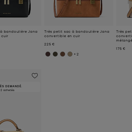
 à bandoulière Jana
Très petit sac à bandoulière Jana
Très pet
 cuir
convertible en cuir
converti
mélang
Prix actuel
225 €
Prix act
175 €
+2
RÈS DEMANDÉ.
22 achetés