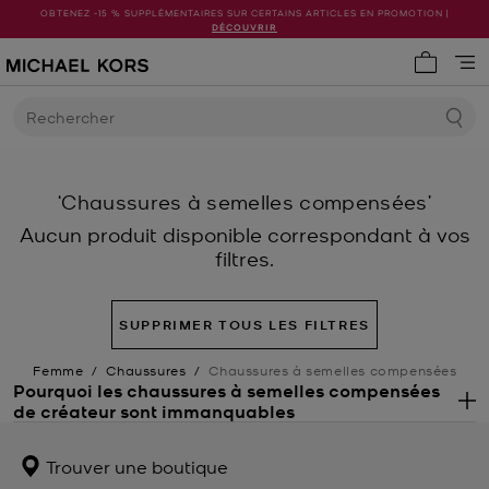
OBTENEZ -15 % SUPPLÉMENTAIRES SUR CERTAINS ARTICLES EN PROMOTION |
DÉCOUVRIR
Mon pani
Rechercher
‘Chaussures à semelles compensées’
Aucun produit disponible correspondant à vos
filtres.
SUPPRIMER TOUS LES FILTRES
Femme
/
Chaussures
/
Chaussures à semelles compensées
Pourquoi les chaussures à semelles compensées
de créateur sont immanquables
.
Rehaussez vos tenues estivales avec des chaussures à semelles
compensées de créateur Michael Kors. La touche finale parfaite à
Trouver une boutique
vos tenues d'été et de voyage ensoleillé, nos chaussures à