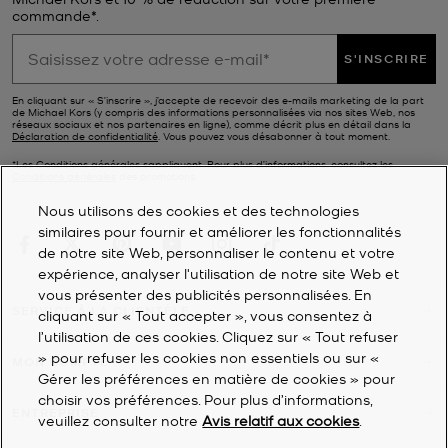
commande*.
S'INSCRIRE
En cliquant sur « S’inscrire », j’accepte de recevoir des e-mails marketing de la part
de Michael Kors (y compris des informations personnalisées via nos sites Web, nos
réseaux sociaux et nos partenaires en ligne), comme décrit plus en détail dans la
Déclaration de confidentialité
. Vous pouvez vous désabonner à tout moment.
*Les Conditions générales sappliquent. Pour plus d’informations, consultez les
Conditions générales
des promotions.
Nous utilisons des cookies et des technologies
similaires pour fournir et améliorer les fonctionnalités
de notre site Web, personnaliser le contenu et votre
expérience, analyser l'utilisation de notre site Web et
vous présenter des publicités personnalisées. En
SERVICE À LA CLIENTÈLE
cliquant sur « Tout accepter », vous consentez à
l’utilisation de ces cookies. Cliquez sur « Tout refuser
» pour refuser les cookies non essentiels ou sur «
MON COMPTE
Gérer les préférences en matière de cookies » pour
choisir vos préférences. Pour plus d’informations,
ENTREPRISE
veuillez consulter notre
Avis relatif aux cookies
.