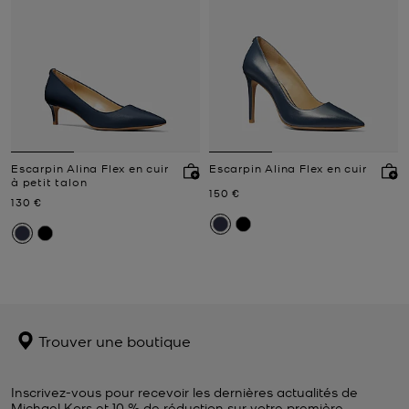
Escarpin Alina Flex en cuir
Escarpin Alina Flex en cuir
à petit talon
Prix actuel
150 €
Prix actuel
130 €
Trouver une boutique
Inscrivez-vous pour recevoir les dernières actualités de
Michael Kors et 10 % de réduction sur votre première