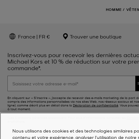
HOMME
/
VÊTE
France | FR €
Trouver une boutique
Inscrivez-vous pour recevoir les dernières actua
Michael Kors et 10 % de réduction sur votre pre
commande*.
En cliquant sur « S’inscrire », j’accepte de recevoir des e-mails marketing de la part d
compris des informations personnalisées via nos sites Web, nos réseaux sociaux et no
ligne), comme décrit plus en détail dans la
Déclaration de confidentialité
. Vous pouve
à tout moment.
*Les Conditions générales sappliquent. Pour plus d’informations, consultez les
Conditi
promotions.
Nous utilisons des cookies et des technologies similaires pou
contenu et votre expérience, analyser l'utilisation de notre