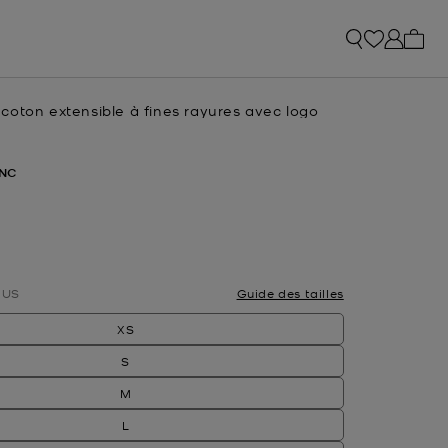
Mon p
coton extensible à fines rayures avec logo
NC
nné(s)
US
Guide des tailles
XS
S
M
L